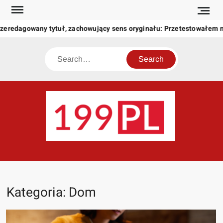
Skip
to
rzeredagowany tytuł, zachowujący sens oryginału: Przetestowałem
content
Search
199
Twoje
okno
na
świat
Kategoria:
Dom