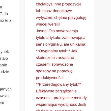
chciałbyś inne propozycje
em
lub masz dodatkowe
PG do
wytyczne, chętnie przygotuję
iż te z
więcej wersji!
Jasne! Oto nowa wersja
tytułu artykułu, zachowująca
sens oryginału, ale unikalna:
**Oryginalny tytuł:** Jak
rynek
skutecznie zarządzać
stało
czasem: sprawdzone
anie
sposoby na poprawę
odzie
produktywności
**Przeredagowany tytuł:**
ganych
Efektywne zarządzanie
owski,
czasem – praktyczne metody
óre
wspierające wydajność Jeśli