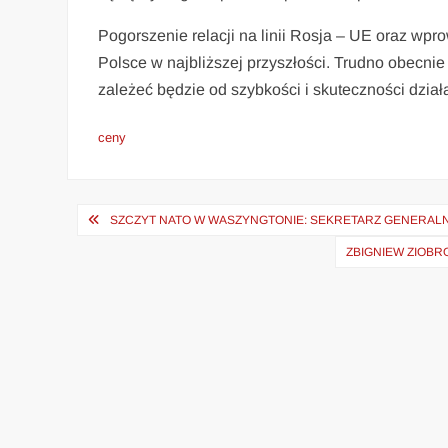
Pogorszenie relacji na linii Rosja – UE oraz w
Polsce w najbliższej przyszłości. Trudno obecni
zależeć będzie od szybkości i skuteczności dzia
ceny
Nawigacja
SZCZYT NATO W WASZYNGTONIE: SEKRETARZ GENERALN
wpisu
ZBIGNIEW ZIOBR