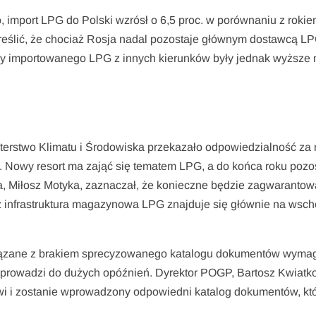
 import LPG do Polski wzrósł o 6,5 proc. w porównaniu z roki
kreślić, że chociaż Rosja nadal pozostaje głównym dostawcą L
eny importowanego LPG z innych kierunków były jednak wyższe n
sterstwo Klimatu i Środowiska przekazało odpowiedzialność za 
. Nowy resort ma zająć się tematem LPG, a do końca roku pozo
ka, Miłosz Motyka, zaznaczał, że konieczne będzie zagwarantow
 infrastruktura magazynowa LPG znajduje się głównie na wsch
wiązane z brakiem sprecyzowanego katalogu dokumentów wyma
 prowadzi do dużych opóźnień. Dyrektor POGP, Bartosz Kwiatk
rawi i zostanie wprowadzony odpowiedni katalog dokumentów, kt