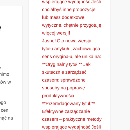
wspierające wydajność Jeśli
chciałbyś inne propozycje
lub masz dodatkowe
wytyczne, chętnie przygotuję
ę
więcej wersji!
Jasne! Oto nowa wersja
tytułu artykułu, zachowująca
sens oryginału, ale unikalna:
**Oryginalny tytuł:** Jak
,
skutecznie zarządzać
 mimo
czasem: sprawdzone
któw w
sposoby na poprawę
produktywności
ego
**Przeredagowany tytuł:**
 cen
Efektywne zarządzanie
ynąć na
czasem – praktyczne metody
wspierające wydajność Jeśli