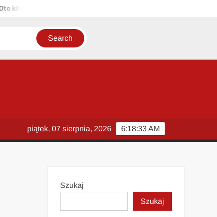
lka propozycji unikalnych tytułów zachowujących sens oryginału: 1. P
piątek, 07 sierpnia, 2026
6:18:34 AM
Szukaj
Szukaj