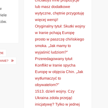
chciałbyś inne propozycje
lub masz dodatkowe
w
wytyczne, chętnie przygotuję
iele
więcej wersji!
ców.
Oryginalny tytuł: Skutki wojny
w Iranie pchają Europę
prosto w paszczę chińskiego
smoka. „Jak mamy to
wyjaśnić ludziom?”
ZIE
Przeredagowany tytuł:
HANIE?
Konflikt w Iranie spycha
Europę w objęcia Chin. „Jak
wytłumaczyć to
obywatelom?”
1513. dzień wojny. Czy
Ukraina zdoła przejąć
inicjatywę? Tylko w jednej