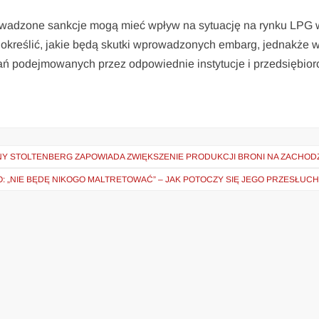
prowadzone sankcje mogą mieć wpływ na sytuację na rynku LPG 
e określić, jakie będą skutki wprowadzonych embarg, jednakże w
łań podejmowanych przez odpowiednie instytucje i przedsiębior
Y STOLTENBERG ZAPOWIADA ZWIĘKSZENIE PRODUKCJI BRONI NA ZACHOD
O: „NIE BĘDĘ NIKOGO MALTRETOWAĆ” – JAK POTOCZY SIĘ JEGO PRZESŁUC