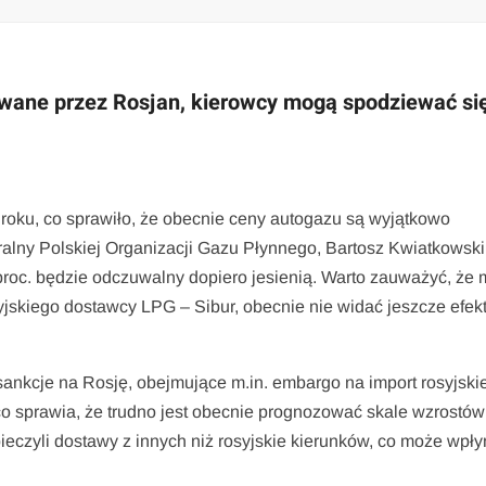
wane przez Rosjan, kierowcy mogą spodziewać si
roku, co sprawiło, że obecnie ceny autogazu są wyjątkowo
neralny Polskiej Organizacji Gazu Płynnego, Bartosz Kwiatkowski
proc. będzie odczuwalny dopiero jesienią. Warto zauważyć, że
skiego dostawcy LPG – Sibur, obecnie nie widać jeszcze efe
sankcje na Rosję, obejmujące m.in. embargo na import rosyjski
co sprawia, że trudno jest obecnie prognozować skale wzrostów
eczyli dostawy z innych niż rosyjskie kierunków, co może wpł