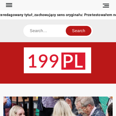
Skip
to
zeredagowany tytuł, zachowujący sens oryginału: Przetestowałem 
content
Search
199
Twoje
okno
na
świat