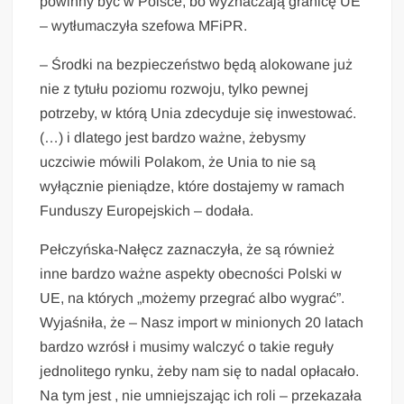
powinny być w Polsce, bo wyznaczają granicę UE
– wytłumaczyła szefowa MFiPR.
– Środki na bezpieczeństwo będą alokowane już
nie z tytułu poziomu rozwoju, tylko pewnej
potrzeby, w którą Unia zdecyduje się inwestować.
(…) i dlatego jest bardzo ważne, żebysmy
uczciwie mówili Polakom, że Unia to nie są
wyłącznie pieniądze, które dostajemy w ramach
Funduszy Europejskich – dodała.
Pełczyńska-Nałęcz zaznaczyła, że są również
inne bardzo ważne aspekty obecności Polski w
UE, na których „możemy przegrać albo wygrać”.
Wyjaśniła, że – Nasz import w minionych 20 latach
bardzo wzrósł i musimy walczyć o takie reguły
jednolitego rynku, żeby nam się to nadal opłacało.
Na tym jest , nie umniejszając ich roli – przekazała