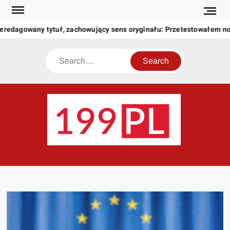
Skip
to
eredagowany tytuł, zachowujący sens oryginału: Przetestowałem n
content
Search
199
Twoje
okno
na
świat