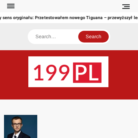
Skip
to
y sens oryginału: Przetestowałem nowego Tiguana – przewyższył l
content
Search
199
Twoje
okno
na
świat