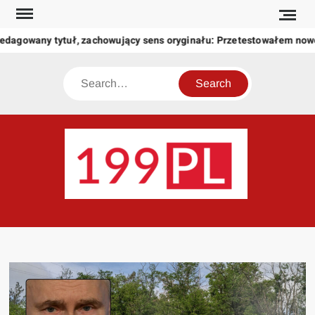
Skip
to
dagowany tytuł, zachowujący sens oryginału: Przetestowałem now
content
Search
199
Twoje
okno
na
świat