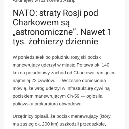
Andriejew w rozmowie z Astrą.
NATO: straty Rosji pod
Charkowem są
„astronomiczne”. Nawet 1
tys. żołnierzy dziennie
W poniedziałek po południu rosyjski pocisk
manewrujący uderzył w miasto Połtawa ok. 140
km na południowy zachód od Charkowa, raniąc co
najmniej 22 cywilów. — Wczesne doniesienia
mówią, że wróg uderzył w infrastrukturę cywilną
pociskiem manewrującym Ch-59 — ogłosiła
połtawska prokuratura obwodowa.
Urzędnicy opisali, że pocisk manewrujący (który
ma zasięg ok. 200 km) uszkodził przedszkole,