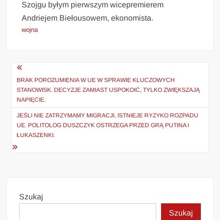
Szojgu byłym pierwszym wicepremierem
Andriejem Biełousowem, ekonomista.
wojna
Nawigacja
wpisu
BRAK POROZUMIENIA W UE W SPRAWIE KLUCZOWYCH
STANOWISK. DECYZJE ZAMIAST USPOKOIĆ, TYLKO ZWIĘKSZAJĄ
NAPIĘCIE.
JEŚLI NIE ZATRZYMAMY MIGRACJI, ISTNIEJE RYZYKO ROZPADU
UE. POLITOLOG DUSZCZYK OSTRZEGA PRZED GRĄ PUTINA I
ŁUKASZENKI.
Szukaj
Szukaj