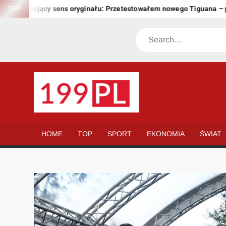
Skip
achowujący sens oryginału: Przetestowałem nowego Tiguana – prze
TOP
to
content
Search
199.PL
Twoje
okno
na
HOME
TOP
SPORT
EKONOMIA
ŚWIAT
świat