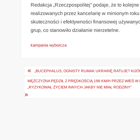
Redakcja „Rzeczpospolitej” podaje, że to kolej
realizowanych przez kancelarię w minionym roku
skuteczności i efektywności finansowej używany
grup, co stanowiło działanie nierzetelne.
kampania wyborcza
Nawigacja
„BUCEPHALUS, OGNISTY RUMAK UKRAINĘ RATUJE? KIJO
wpisu
MĘŻCZYZNA PĘDZIŁ Z PRĘDKOŚCIĄ 198 KM/H PRZEZ WIEŚ 
„RYZYKOWAŁ ŻYCIEM INNYCH JAKBY NIE MIAŁ RODZINY”