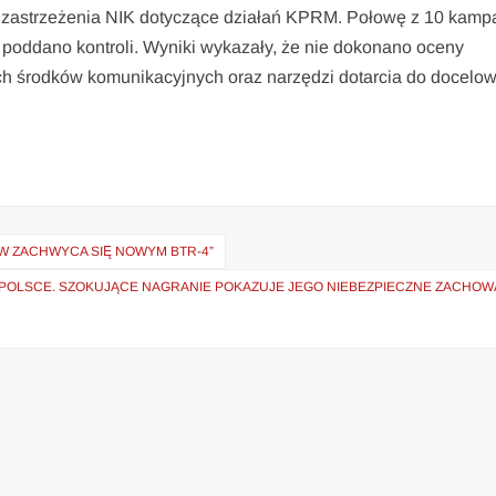
ne zastrzeżenia NIK dotyczące działań KPRM. Połowę z 10 kampa
 poddano kontroli. Wyniki wykazały, że nie dokonano oceny
ch środków komunikacyjnych oraz narzędzi dotarcia do docelo
́W ZACHWYCA SIĘ NOWYM BTR-4”
W POLSCE. SZOKUJĄCE NAGRANIE POKAZUJE JEGO NIEBEZPIECZNE ZACHOW