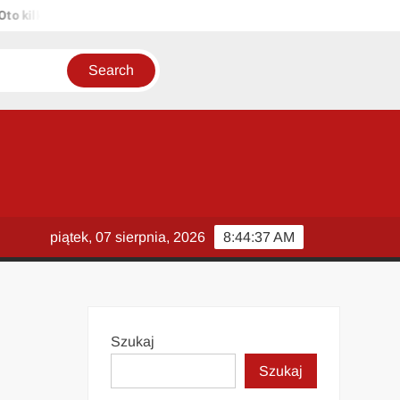
lka propozycji unikalnych tytułów zachowujących sens oryginału: 1. 
piątek, 07 sierpnia, 2026
8:44:38 AM
Szukaj
Szukaj