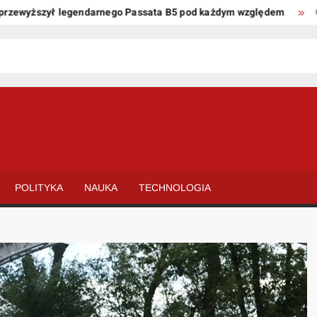
wyższył legendarnego Passata B5 pod każdym względem
Oto ki
POLITYKA
NAUKA
TECHNOLOGIA