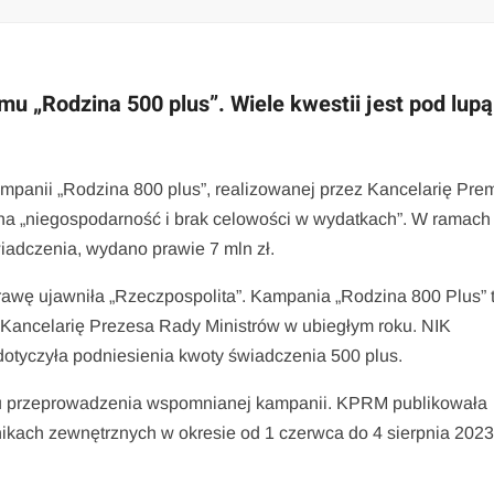
u „Rodzina 500 plus”. Wiele kwestii jest pod lupą
ampanii „Rodzina 800 plus”, realizowanej przez Kancelarię Pre
a „niegospodarność i brak celowości w wydatkach”. W ramach 
iadczenia, wydano prawie 7 mln zł.
prawę ujawniła „Rzeczpospolita”. Kampania „Rodzina 800 Plus” 
z Kancelarię Prezesa Rady Ministrów w ubiegłym roku. NIK
 dotyczyła podniesienia kwoty świadczenia 500 plus.
inu przeprowadzenia wspomnianej kampanii. KPRM publikowała
ośnikach zewnętrznych w okresie od 1 czerwca do 4 sierpnia 2023