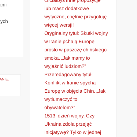
chciałbyś inne propozycje
nii
lub masz dodatkowe
wytyczne, chętnie przygotuję
wych
więcej wersji!
Oryginalny tytuł: Skutki wojny
w Iranie pchają Europę
prosto w paszczę chińskiego
smoka. „Jak mamy to
wyjaśnić ludziom?”
Przeredagowany tytuł:
ANIE.
Konflikt w Iranie spycha
Europę w objęcia Chin. „Jak
wytłumaczyć to
obywatelom?”
1513. dzień wojny. Czy
Ukraina zdoła przejąć
inicjatywę? Tylko w jednej