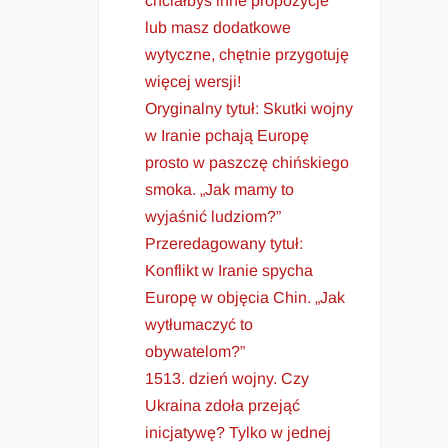
chciałbyś inne propozycje
lub masz dodatkowe
wytyczne, chętnie przygotuję
więcej wersji!
Oryginalny tytuł: Skutki wojny
w Iranie pchają Europę
prosto w paszczę chińskiego
smoka. „Jak mamy to
wyjaśnić ludziom?”
Przeredagowany tytuł:
Konflikt w Iranie spycha
Europę w objęcia Chin. „Jak
wytłumaczyć to
obywatelom?”
1513. dzień wojny. Czy
Ukraina zdoła przejąć
inicjatywę? Tylko w jednej