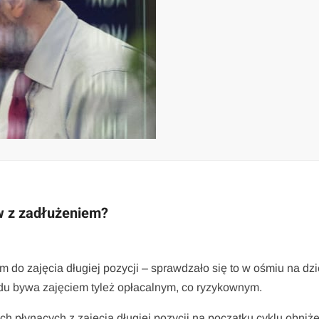
ów z zadłużeniem?
 do zajęcia długiej pozycji – sprawdzało się to w ośmiu na dzie
u bywa zajęciem tyleż opłacalnym, co ryzykownym.
h płynących z zajęcia długiej pozycji na początku cyklu obniżek