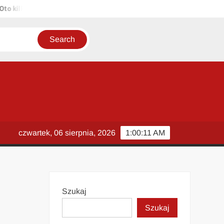
kilka propozycji unikalnych tytułów zachowujących sens oryginału: 1
czwartek, 06 sierpnia, 2026
1:00:12 AM
Szukaj
Szukaj