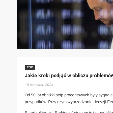
TOP
Jakie kroki podjąć w obliczu problem
15 czerwca, 2024
Od 50 lat obniżki stóp procentowych były sygnałem
przypadków. Przy czym wyprzedzanie decyzji Fed
Przed rokiem w „Parkiecie” pisałem już o benefitac