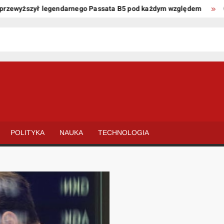
zewyższył legendarnego Passata B5 pod każdym względem
Oto 
POLITYKA
NAUKA
TECHNOLOGIA