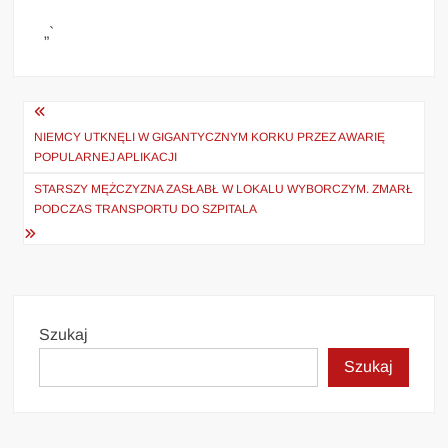
„`
Nawigacja
wpisu
NIEMCY UTKNĘLI W GIGANTYCZNYM KORKU PRZEZ AWARIĘ
POPULARNEJ APLIKACJI
STARSZY MĘŻCZYZNA ZASŁABŁ W LOKALU WYBORCZYM. ZMARŁ
PODCZAS TRANSPORTU DO SZPITALA
Szukaj
Szukaj