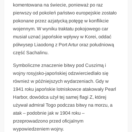
komentowana na świecie, ponieważ po raz
pierwszy od pokoleń państwo europejskie zostało
pokonane przez azjatycką potęgę w konflikcie
wojennym. W wyniku traktatu pokojowego car
musiał uznać japońskie wpływy w Korei, oddać
półwysep Liaodong z Port Artur oraz południową
część Sachalinu.
Symboliczne znaczenie bitwy pod Cuszimą i
wojny rosyjsko-japońskiej odzwierciedlało się
również w późniejszych wydarzeniach. Gdy w
1941 roku japońskie lotniskowce atakowały Pearl
Harbor, dowódca użył tej samej flagi Z, której
używał admirał Togo podczas bitwy na morzu, a
atak – podobnie jak w 1904 roku –
przeprowadzono przed oficjalnym
wypowiedzeniem wojny.