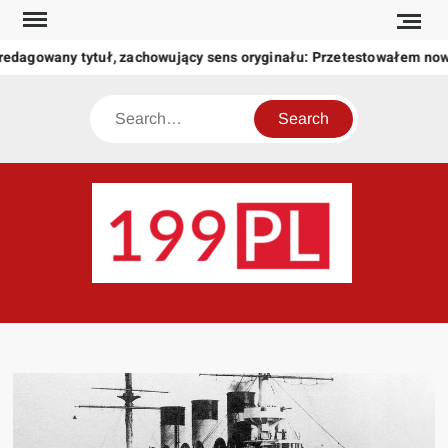
Skip
to
edagowany tytuł, zachowujący sens oryginału: Przetestowałem now
content
Search
199
Twoje
okno
na
świat