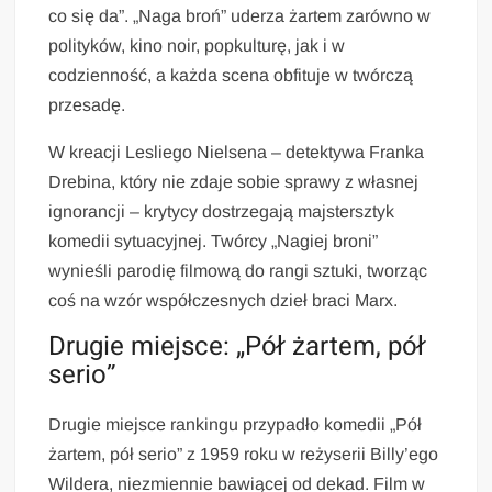
co się da”. „Naga broń” uderza żartem zarówno w
polityków, kino noir, popkulturę, jak i w
codzienność, a każda scena obfituje w twórczą
przesadę.
W kreacji Lesliego Nielsena – detektywa Franka
Drebina, który nie zdaje sobie sprawy z własnej
ignorancji – krytycy dostrzegają majstersztyk
komedii sytuacyjnej. Twórcy „Nagiej broni”
wynieśli parodię filmową do rangi sztuki, tworząc
coś na wzór współczesnych dzieł braci Marx.
Drugie miejsce: „Pół żartem, pół
serio”
Drugie miejsce rankingu przypadło komedii „Pół
żartem, pół serio” z 1959 roku w reżyserii Billy’ego
Wildera, niezmiennie bawiącej od dekad. Film w