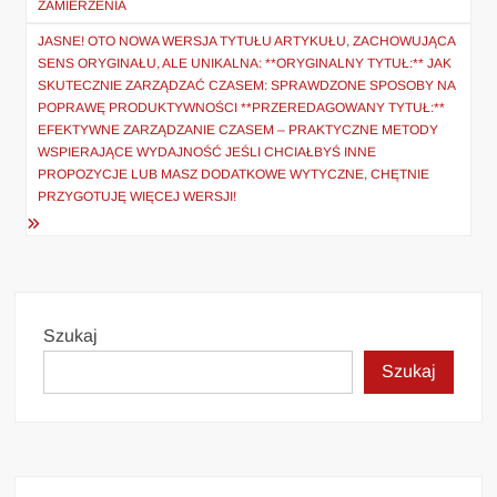
ZAMIERZENIA
JASNE! OTO NOWA WERSJA TYTUŁU ARTYKUŁU, ZACHOWUJĄCA
SENS ORYGINAŁU, ALE UNIKALNA: **ORYGINALNY TYTUŁ:** JAK
SKUTECZNIE ZARZĄDZAĆ CZASEM: SPRAWDZONE SPOSOBY NA
POPRAWĘ PRODUKTYWNOŚCI **PRZEREDAGOWANY TYTUŁ:**
EFEKTYWNE ZARZĄDZANIE CZASEM – PRAKTYCZNE METODY
WSPIERAJĄCE WYDAJNOŚĆ JEŚLI CHCIAŁBYŚ INNE
PROPOZYCJE LUB MASZ DODATKOWE WYTYCZNE, CHĘTNIE
PRZYGOTUJĘ WIĘCEJ WERSJI!
Szukaj
Szukaj