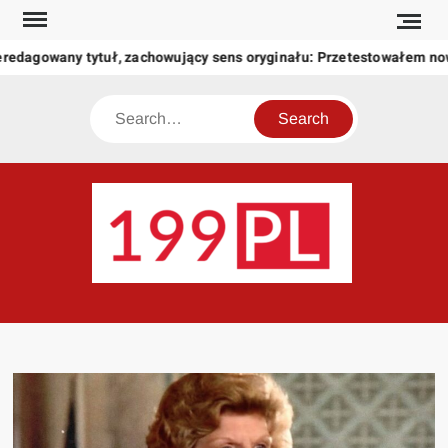
Skip
to
redagowany tytuł, zachowujący sens oryginału: Przetestowałem no
content
Search
199
Twoje
okno
na
świat