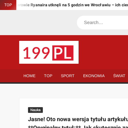
Skip
asażerowie Ryanaira utknęli na 5 godzin we Wrocławiu – ich cierpliw
TOP
to
content
Search
199.PL
Twoje
okno
na
HOME
TOP
SPORT
EKONOMIA
ŚWIAT
świat
Nauka
Jasne! Oto nowa wersja tytułu artykułu
**Oryginalny tytuł:** Jak skutecznie