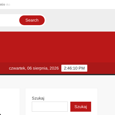
a lot z Ryanairem wyczerpało pasażerów 3. 5 godzin frustracji na wr
czwartek, 06 sierpnia, 2026
2:46:11 PM
Szukaj
Szukaj
ę