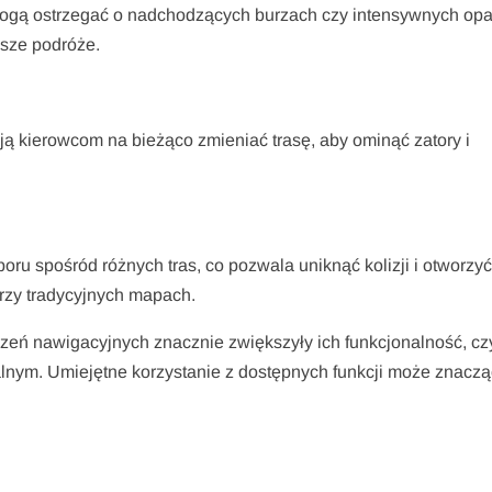
gą ostrzegać o nadchodzących burzach czy intensywnych op
ższe podróże.
ą kierowcom na bieżąco zmieniać trasę, aby ominąć zatory i
ru spośród różnych tras, co pozwala uniknąć kolizji i otworzy
rzy tradycyjnych mapach.
ń nawigacyjnych znacznie zwiększyły ich funkcjonalność, cz
lnym. Umiejętne korzystanie z dostępnych funkcji może znacz