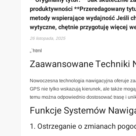
produktywności **Przeredagowany tytu
metody wspierające wydajność Jeśli c
wytyczne, chętnie przygotuję więcej we
26 listopada, 2025
„`html
Zaawansowane Techniki N
Nowoczesna technologia nawigacyjna oferuje za
GPS nie tylko wskazują kierunek, ale także mog
temu można odpowiednio dostosować trasę i uni
Funkcje Systemów Nawig
1. Ostrzeganie o zmianach pog