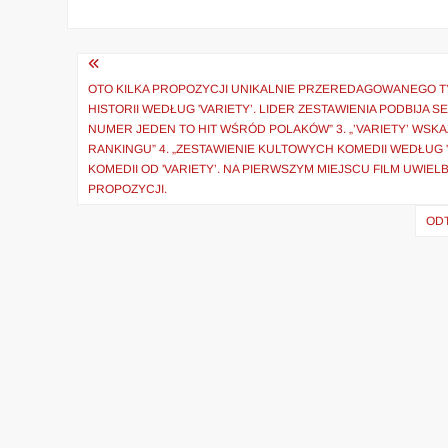
Nawigacja
wpisu
OTO KILKA PROPOZYCJI UNIKALNIE PRZEREDAGOWANEGO T
HISTORII WEDŁUG 'VARIETY’. LIDER ZESTAWIENIA PODBIJA
NUMER JEDEN TO HIT WŚRÓD POLAKÓW” 3. „’VARIETY’ WS
RANKINGU” 4. „ZESTAWIENIE KULTOWYCH KOMEDII WEDŁUG '
KOMEDII OD 'VARIETY’. NA PIERWSZYM MIEJSCU FILM UWI
PROPOZYCJI.
OD