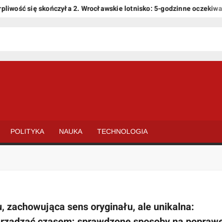
ość się skończyła 2. Wrocławskie lotnisko: 5-godzinne oczekiwanie n
POLITYKA
NAUKA
TECHNOLOGIA
, zachowująca sens oryginału, ale unikalna:
 zarządzać czasem: sprawdzone sposoby na popraw