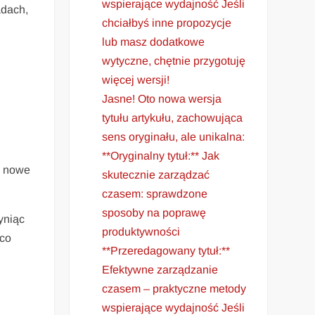
wspierające wydajność Jeśli
adach,
chciałbyś inne propozycje
lub masz dodatkowe
wytyczne, chętnie przygotuję
więcej wersji!
Jasne! Oto nowa wersja
tytułu artykułu, zachowująca
sens oryginału, ale unikalna:
**Oryginalny tytuł:** Jak
ć nowe
skutecznie zarządzać
czasem: sprawdzone
sposoby na poprawę
yniąc
produktywności
ąco
**Przeredagowany tytuł:**
Efektywne zarządzanie
czasem – praktyczne metody
wspierające wydajność Jeśli