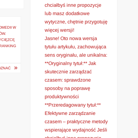
chciałbyś inne propozycje
lub masz dodatkowe
wytyczne, chętnie przygotuję
OMEDII W
więcej wersji!
ÓW.
Jasne! Oto nowa wersja
YCIĘZCĘ
 RANKING
tytułu artykułu, zachowująca
sens oryginału, ale unikalna:
**Oryginalny tytuł:** Jak
OZNAĆ
skutecznie zarządzać
czasem: sprawdzone
sposoby na poprawę
produktywności
**Przeredagowany tytuł:**
Efektywne zarządzanie
czasem – praktyczne metody
wspierające wydajność Jeśli