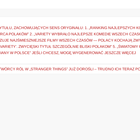
YTUŁU, ZACHOWUJĄCYCH SENS ORYGINAŁU: 1. „RANKING NAJLEPSZYCH K
 SERCA POLAKÓW” 2. „VARIETY WYBRAŁO NAJLEPSZE KOMEDIE WSZECH CZAS
KAZUJE NAJŚMIESZNIEJSZE FILMY WSZECH CZASÓW — POLACY KOCHAJĄ ZW
VARIETY’. ZWYCIĘSKI TYTUŁ SZCZEGÓLNIE BLISKI POLAKOM” 5. „ŚWIATOWY
ELBIANY W POLSCE” JEŚLI CHCESZ, MOGĘ WYGENEROWAĆ JESZCZE WIĘCEJ
TWÓRCY RÓL W „STRANGER THINGS” JUŻ DOROŚLI – TRUDNO ICH TERAZ P