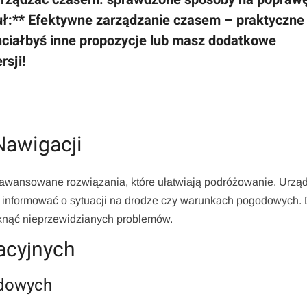
ł:** Efektywne zarządzanie czasem – praktyczne
hciałbyś inne propozycje lub masz dodatkowe
rsji!
awigacji
awansowane rozwiązania, które ułatwiają podróżowanie. Urzą
ą informować o sytuacji na drodze czy warunkach pogodowych. 
knąć nieprzewidzianych problemów.
acyjnych
odowych