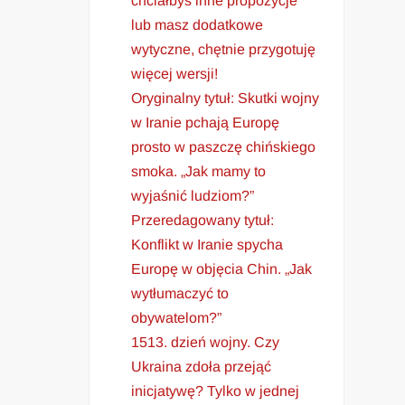
chciałbyś inne propozycje
lub masz dodatkowe
wytyczne, chętnie przygotuję
więcej wersji!
Oryginalny tytuł: Skutki wojny
w Iranie pchają Europę
prosto w paszczę chińskiego
smoka. „Jak mamy to
wyjaśnić ludziom?”
Przeredagowany tytuł:
Konflikt w Iranie spycha
Europę w objęcia Chin. „Jak
wytłumaczyć to
obywatelom?”
1513. dzień wojny. Czy
Ukraina zdoła przejąć
inicjatywę? Tylko w jednej