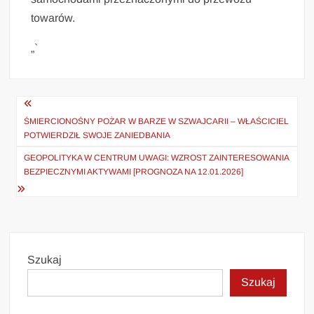
towarów.
„`
Nawigacja
wpisu
ŚMIERCIONOŚNY POŻAR W BARZE W SZWAJCARII – WŁAŚCICIEL
POTWIERDZIŁ SWOJE ZANIEDBANIA
GEOPOLITYKA W CENTRUM UWAGI: WZROST ZAINTERESOWANIA
BEZPIECZNYMI AKTYWAMI [PROGNOZA NA 12.01.2026]
Szukaj
Szukaj