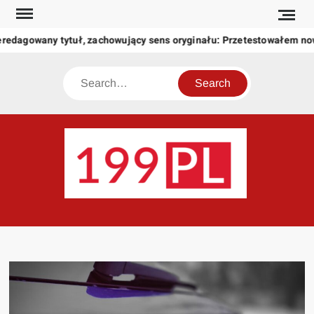
Skip
to
eredagowany tytuł, zachowujący sens oryginału: Przetestowałem n
content
Search
199
Twoje
okno
na
świat