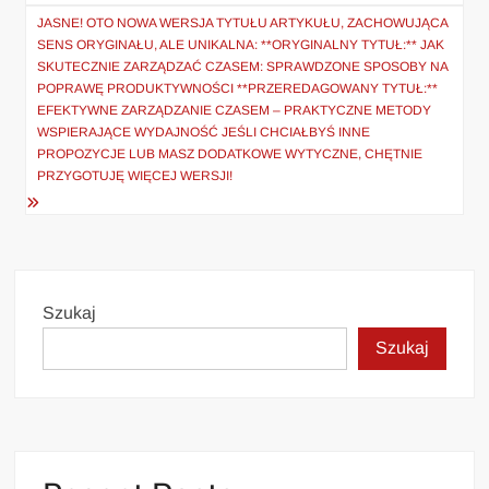
JASNE! OTO NOWA WERSJA TYTUŁU ARTYKUŁU, ZACHOWUJĄCA
SENS ORYGINAŁU, ALE UNIKALNA: **ORYGINALNY TYTUŁ:** JAK
SKUTECZNIE ZARZĄDZAĆ CZASEM: SPRAWDZONE SPOSOBY NA
POPRAWĘ PRODUKTYWNOŚCI **PRZEREDAGOWANY TYTUŁ:**
EFEKTYWNE ZARZĄDZANIE CZASEM – PRAKTYCZNE METODY
WSPIERAJĄCE WYDAJNOŚĆ JEŚLI CHCIAŁBYŚ INNE
PROPOZYCJE LUB MASZ DODATKOWE WYTYCZNE, CHĘTNIE
PRZYGOTUJĘ WIĘCEJ WERSJI!
Szukaj
Szukaj