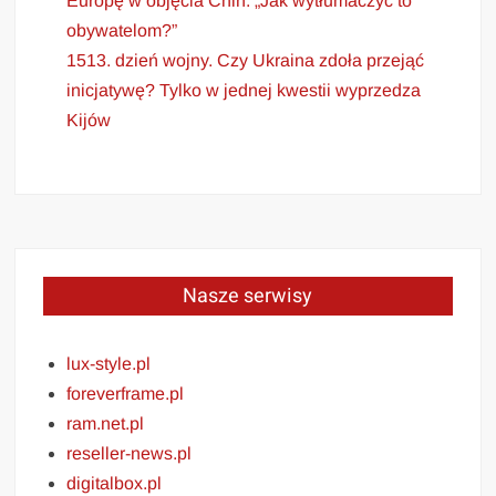
Europę w objęcia Chin. „Jak wytłumaczyć to
obywatelom?”
1513. dzień wojny. Czy Ukraina zdoła przejąć
inicjatywę? Tylko w jednej kwestii wyprzedza
Kijów
Nasze serwisy
lux-style.pl
foreverframe.pl
ram.net.pl
reseller-news.pl
digitalbox.pl