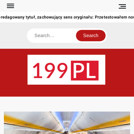
Skip
to
eredagowany tytuł, zachowujący sens oryginału: Przetestowałem n
content
Search
199
Twoje
okno
na
świat