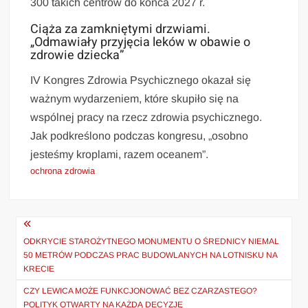
300 takich centrów do końca 2027 r.
Ciąża za zamkniętymi drzwiami.
„Odmawiały przyjęcia leków w obawie o
zdrowie dziecka”
IV Kongres Zdrowia Psychicznego okazał się
ważnym wydarzeniem, które skupiło się na
wspólnej pracy na rzecz zdrowia psychicznego.
Jak podkreślono podczas kongresu, „osobno
jesteśmy kroplami, razem oceanem”.
ochrona zdrowia
Nawigacja
wpisu
ODKRYCIE STAROŻYTNEGO MONUMENTU O ŚREDNICY NIEMAL
50 METRÓW PODCZAS PRAC BUDOWLANYCH NA LOTNISKU NA
KRECIE
CZY LEWICA MOŻE FUNKCJONOWAĆ BEZ CZARZASTEGO?
POLITYK OTWARTY NA KAŻDĄ DECYZJĘ