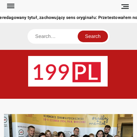
Skip
to
eredagowany tytuł, zachowujący sens oryginału: Przetestowałem n
content
Search
199
Twoje
okno
na
świat