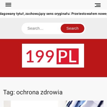
Skip
to
owany tytuł, zachowujący sens oryginału: Przetestowałem nowego 
content
Search
199
Twoje
okno
na
świat
Tag:
ochrona zdrowia