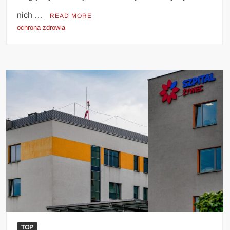
nich …
READ MORE
ochrona zdrowia
TOP