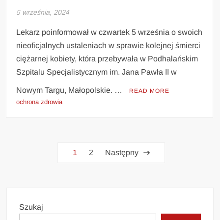
5 września, 2024
Lekarz poinformował w czwartek 5 września o swoich
nieoficjalnych ustaleniach w sprawie kolejnej śmierci
ciężarnej kobiety, która przebywała w Podhalańskim
Szpitalu Specjalistycznym im. Jana Pawła II w
Nowym Targu, Małopolskie. …
READ MORE
ochrona zdrowia
Stronicowanie
1
2
Następny
wpisów
Szukaj