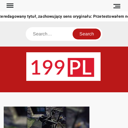
Skip
to
zeredagowany tytuł, zachowujący sens oryginału: Przetestowałem 
content
Search
199
Twoje
okno
na
świat