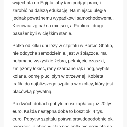
wyjechała do Egiptu, aby tam podjąć pracę i
zarobić na dalszą edukację. Na miejscu uległa
jednak poważnemu wypadkowi samochodowemu.
Kierowca zginął na miejscu, a Paulina i drugi
pasażer byli w ciężkim stanie.
Polka od kilku dni leży w szpitalu w Porcie Ghalib,
nie oddycha samodzielnie, jest w śpiączce, ma
połamane wszystkie żębra, pęknięcie czaszki,
zmiężony łokieć, rany szarpane rąk i nóg, wybite
kolana, odmę płuc, płyn w otrzewnej. Kobieta
trafiła do najbliższego szpitala w okolicy, który jest
placówką prywatną.
Po dwóch dobach pobytu musi zapłacić już 20 tys.
euro. Każda następna doba to koszt ok. 4 tys.
euro. Pobyt w szpitalu potrwa prawdopodobnie ok.
miesiąca, a obecny stan pacjentki nie pozwala na