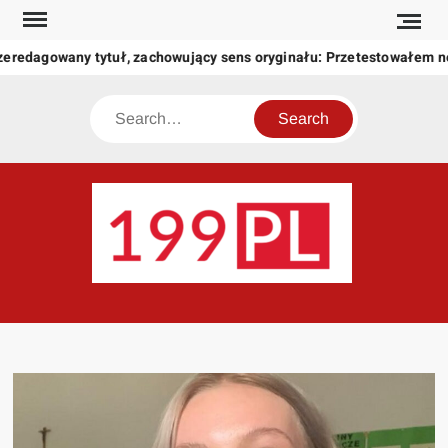
Skip
to
zeredagowany tytuł, zachowujący sens oryginału: Przetestowałem 
content
Search
199
Twoje
okno
na
świat