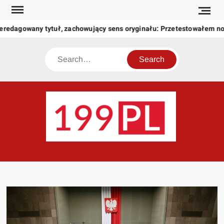
Skip
to
eredagowany tytuł, zachowujący sens oryginału: Przetestowałem n
content
Search
199
Twoje
okno
na
świat