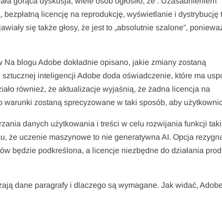
zała gorąca dyskusja, wiele osób ogłosiło, że . Uzasadnieniem
ą, bezpłatną licencję na reprodukcję, wyświetlanie i dystrybucję t
ły się także głosy, że jest to „absolutnie szalone”, poniewaz
tów Na blogu Adobe dokładnie opisano, jakie zmiany zostaną
ztucznej inteligencji Adobe doda oświadczenie, które ma uspo
o również, że aktualizacje wyjaśnią, że żadna licencja na
warunki zostaną sprecyzowane w taki sposób, aby użytkownic
ia danych użytkowania i treści w celu rozwijania funkcji taki
cu, że uczenie maszynowe to nie generatywna AI. Opcja rezygna
w będzie podkreślona, a licencje niezbędne do działania prod
czają dane paragrafy i dlaczego są wymagane. Jak widać, Adob