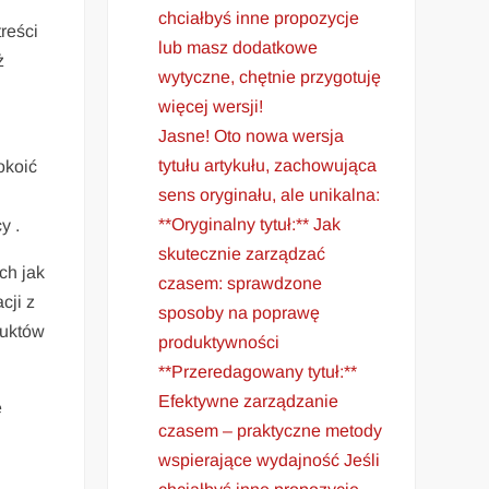
chciałbyś inne propozycje
reści
lub masz dodatkowe
̇
wytyczne, chętnie przygotuję
więcej wersji!
Jasne! Oto nowa wersja
tytułu artykułu, zachowująca
koić
sens oryginału, ale unikalna:
**Oryginalny tytuł:** Jak
y .
skutecznie zarządzać
ch jak
czasem: sprawdzone
cji z
sposoby na poprawę
uktów
produktywności
**Przeredagowany tytuł:**
Efektywne zarządzanie
e
czasem – praktyczne metody
wspierające wydajność Jeśli