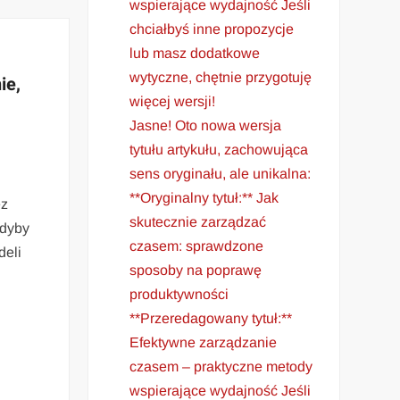
wspierające wydajność Jeśli
chciałbyś inne propozycje
lub masz dodatkowe
wytyczne, chętnie przygotuję
ie,
więcej wersji!
Jasne! Oto nowa wersja
tytułu artykułu, zachowująca
sens oryginału, ale unikalna:
**Oryginalny tytuł:** Jak
ez
skutecznie zarządzać
gdyby
czasem: sprawdzone
deli
sposoby na poprawę
produktywności
**Przeredagowany tytuł:**
Efektywne zarządzanie
czasem – praktyczne metody
wspierające wydajność Jeśli