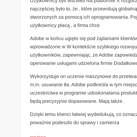
Użytkownicy byli wściekli Na platformie X rozgor
najczęściej było to, że , które przewidują globaln
stworzonych za pomocą ich oprogramowania. Pojawia
użytkownicy płacą , a firma chce
Adobe w końcu ugięło się pod żądaniami klien
wprowadzone w W kontekście szybkiego rozwoju s
użytkowników, zapewniając, że Adobe zapowiedział
operowanie usługami udzielona firmie Dodatkowo 
Wykorzystuje on uczenie maszynowe do przetwarzan
m.in. usuwanie tła. Adobe podkreśla w tym miejs
uczestnictwa w programie udoskonalania produktó
będą precyzyjnie dopasowane. Mają także .
Dzięki temu klienci łatwiej wydedukują, co ozna
poważnie podeszło do sprawy i zamierza