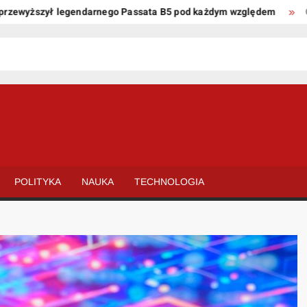
yższył legendarnego Passata B5 pod każdym względem
Oto kil
POLITYKA
NAUKA
TECHNOLOGIA