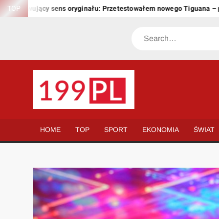
Skip
chowujący sens oryginału: Przetestowałem nowego Tiguana – przew
TOP
to
content
Search
199.PL
Twoje
okno
na
HOME
TOP
SPORT
EKONOMIA
ŚWIAT
świat