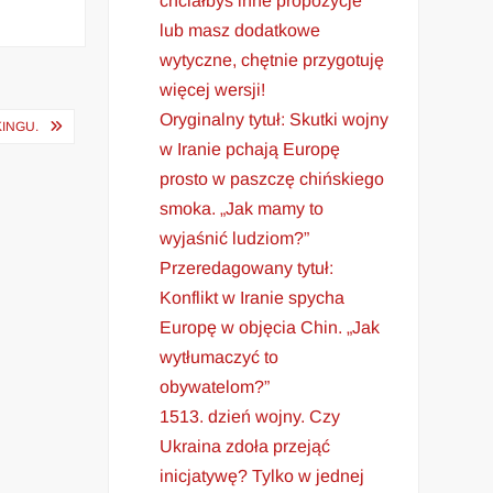
chciałbyś inne propozycje
lub masz dodatkowe
wytyczne, chętnie przygotuję
więcej wersji!
Oryginalny tytuł: Skutki wojny
INGU.
w Iranie pchają Europę
prosto w paszczę chińskiego
smoka. „Jak mamy to
wyjaśnić ludziom?”
Przeredagowany tytuł:
Konflikt w Iranie spycha
Europę w objęcia Chin. „Jak
wytłumaczyć to
obywatelom?”
1513. dzień wojny. Czy
Ukraina zdoła przejąć
inicjatywę? Tylko w jednej