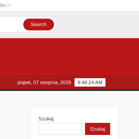
ka propozycji unikalnych tytułów zachowujących sens oryginału: 1. P
piątek, 07 sierpnia, 2026
9:46:25 AM
Szukaj
Szukaj