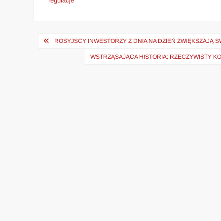
regulacje
Nawigacja
ROSYJSCY INWESTORZY Z DNIA NA DZIEŃ ZWIĘKSZAJĄ
wpisu
WSTRZĄSAJĄCA HISTORIA: RZECZYWISTY K