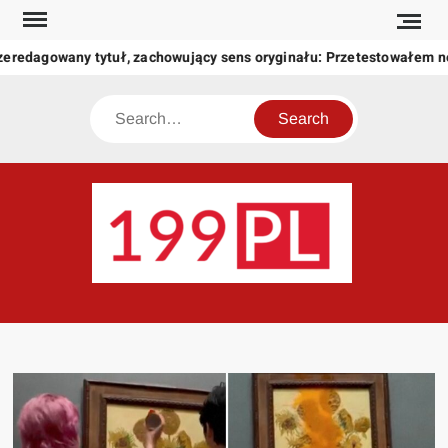
Skip
to
zeredagowany tytuł, zachowujący sens oryginału: Przetestowałem 
content
Search
199
Twoje
okno
na
świat