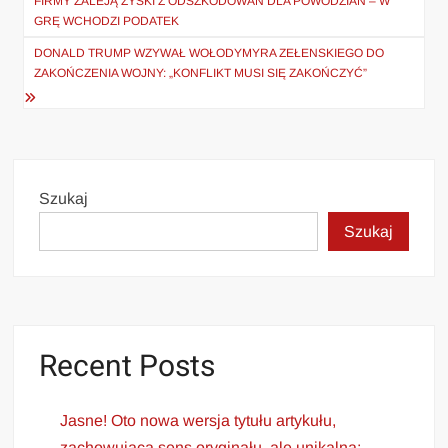
wpisu
FIRMY ZALEJĄ ZYSKI Z ODSZKODOWAŃ DLA POWODZIAN – W
GRĘ WCHODZI PODATEK
DONALD TRUMP WZYWAŁ WOŁODYMYRA ZEŁENSKIEGO DO
ZAKOŃCZENIA WOJNY: „KONFLIKT MUSI SIĘ ZAKOŃCZYĆ”
Szukaj
Szukaj
Recent Posts
Jasne! Oto nowa wersja tytułu artykułu,
zachowująca sens oryginału, ale unikalna: