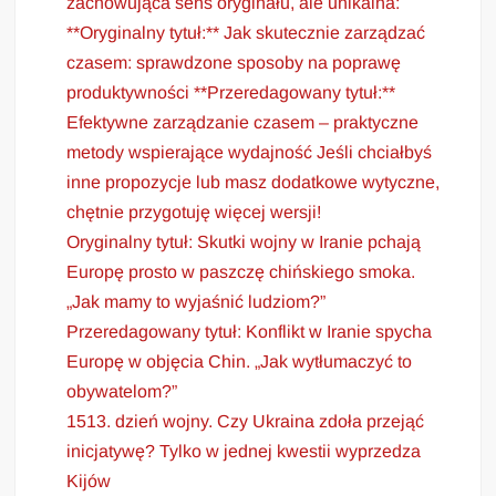
zachowująca sens oryginału, ale unikalna:
**Oryginalny tytuł:** Jak skutecznie zarządzać
czasem: sprawdzone sposoby na poprawę
produktywności **Przeredagowany tytuł:**
Efektywne zarządzanie czasem – praktyczne
metody wspierające wydajność Jeśli chciałbyś
inne propozycje lub masz dodatkowe wytyczne,
chętnie przygotuję więcej wersji!
Oryginalny tytuł: Skutki wojny w Iranie pchają
Europę prosto w paszczę chińskiego smoka.
„Jak mamy to wyjaśnić ludziom?”
Przeredagowany tytuł: Konflikt w Iranie spycha
Europę w objęcia Chin. „Jak wytłumaczyć to
obywatelom?”
1513. dzień wojny. Czy Ukraina zdoła przejąć
inicjatywę? Tylko w jednej kwestii wyprzedza
Kijów