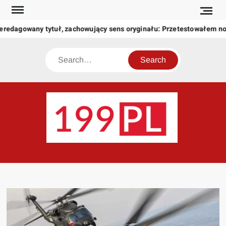
Skip
to
eredagowany tytuł, zachowujący sens oryginału: Przetestowałem n
content
Search
199
Twoje
okno
na
świat