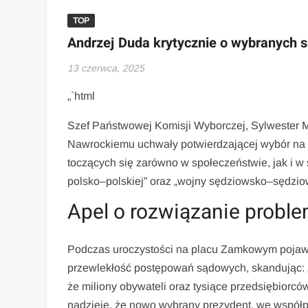
TOP
Andrzej Duda krytycznie o wybranych sę
13 czerwca, 2025
„`html
Szef Państwowej Komisji Wyborczej, Sylwester M
Nawrockiemu uchwały potwierdzającej wybór na u
toczących się zarówno w społeczeństwie, jak i w
polsko–polskiej” oraz „wojny sędziowsko–sędziow
Apel o rozwiązanie prob
Podczas uroczystości na placu Zamkowym pojawił
przewlekłość postępowań sądowych, skandując: „S
że miliony obywateli oraz tysiące przedsiębiorc
nadzieję, że nowo wybrany prezydent, we współp