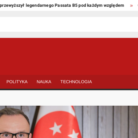
yższył legendarnego Passata B5 pod każdym względem
Oto kil
POLITYKA
NAUKA
TECHNOLOGIA