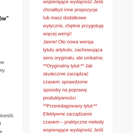
wspierające wydajność Jeśli
chciałbyś inne propozycje
gów”
lub masz dodatkowe
wytyczne, chętnie przygotuję
więcej wersji!
Jasne! Oto nowa wersja
tytułu artykułu, zachowująca
sens oryginału, ale unikalna:
ów
**Oryginalny tytuł:** Jak
jny
skutecznie zarządzać
czasem: sprawdzone
sposoby na poprawę
produktywności
**Przeredagowany tytuł:**
Efektywne zarządzanie
reślił,
czasem – praktyczne metody
ł
wspierające wydajność Jeśli
ie