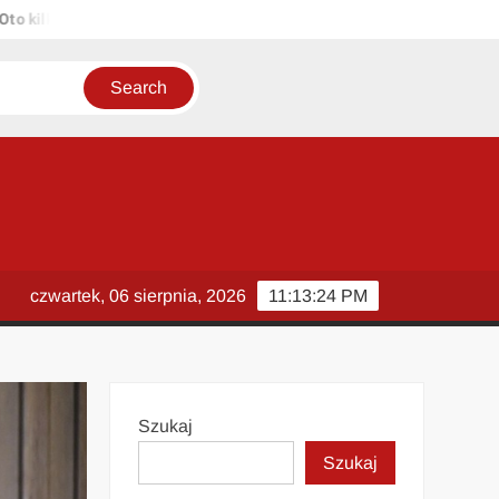
ka propozycji unikalnych tytułów zachowujących sens oryginału: 1. P
czwartek, 06 sierpnia, 2026
11:13:25 PM
Szukaj
Szukaj