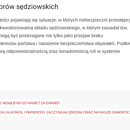
orów sędziowskich
ości pojawiają się sytuacje, w których niebezpieczni przestępc
 kwestionowania składu sędziowskiego, w którym zasiadał tzw.
mogą być postrzegane nie tylko jako przejaw braku
nteresów państwa i narażenie bezpieczeństwa obywateli. Podkre
kową odpowiedzialnością oraz świadomością roli w systemie
IE WZIĄŁBYM GO NAWET ZA DARMO”
WIEKU ALKOHOL I PAPIEROSY ZACZYNAJĄ ODDZIAŁYWAĆ NA NASZE SAMOPO