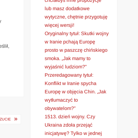
chciałbyś inne propozycje
lub masz dodatkowe
wytyczne, chętnie przygotuję
y
więcej wersji!
Oryginalny tytuł: Skutki wojny
w Iranie pchają Europę
ślił,
prosto w paszczę chińskiego
smoka. „Jak mamy to
wyjaśnić ludziom?”
Przeredagowany tytuł:
Konflikt w Iranie spycha
Europę w objęcia Chin. „Jak
wytłumaczyć to
obywatelom?”
1513. dzień wojny. Czy
CZUCIE
Ukraina zdoła przejąć
inicjatywę? Tylko w jednej