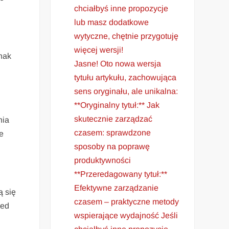
chciałbyś inne propozycje
lub masz dodatkowe
wytyczne, chętnie przygotuję
więcej wersji!
nak
Jasne! Oto nowa wersja
tytułu artykułu, zachowująca
sens oryginału, ale unikalna:
**Oryginalny tytuł:** Jak
skutecznie zarządzać
nia
czasem: sprawdzone
e
sposoby na poprawę
produktywności
**Przeredagowany tytuł:**
Efektywne zarządzanie
ą się
czasem – praktyczne metody
zed
wspierające wydajność Jeśli