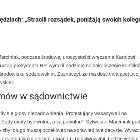
dziach: „Stracili rozsądek, poniżają swoich kole
arciniak, podczas środowej uroczystości wręczenia Karolowi
rząd prezydenta RP, wyraził nadzieję na zakończenie konflikt
 środowisku sędziowskim. Zaznaczył, że ma dość trwającej „wo
skiej”.
lemów w sądownictwie
y się głosy niezadowolenia. Protestujący wskazywali na
ądy miały być wolne, a są powolne”. Sylwester Marciniak podk
ów zbyt długo muszą oczekiwać na sprawiedliwe decyzje. Wyrazi
racy z najważniejszymi organami państwowymi, będzie w stan