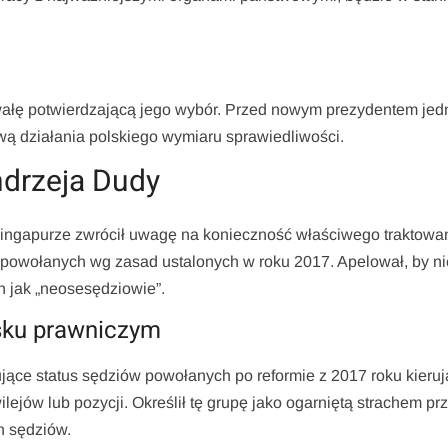
wałę potwierdzającą jego wybór. Przed nowym prezydentem jed
awą działania polskiego wymiaru sprawiedliwości.
drzeja Dudy
Singapurze zwrócił uwagę na konieczność właściwego traktowa
h powołanych wg zasad ustalonych w roku 2017. Apelował, by ni
h jak „neosesędziowie”.
isku prawniczym
ące status sędziów powołanych po reformie z 2017 roku kieruj
ejów lub pozycji. Określił tę grupę jako ogarniętą strachem pr
h sędziów.