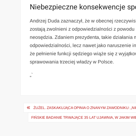
Niebezpieczne konsekwencje sp
Andrzej Duda zaznaczył, że w obecnej rzeczywist
zostają zwolnieni z odpowiedzialności z powodu
neosędzia. Zdaniem prezydenta, takie działania 
odpowiedzialności, lecz nawet jako naruszenie i
że pełnienie funkcji sędziego wiąże się z wyjąt
sprawowania trzeciej władzy w Polsce.
„`
Nawigacja
ŻUŻEL. ZASKAKUJĄCA OPINIA O ZNANYM ZAWODNIKU: „N
wpisu
FIŃSKIE BADANIE TRWAJĄCE 35 LAT UJAWNIA, W JAKIM 