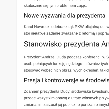
skutecznie się tym problemem zająć.
Nowe wyzwania dla prezydenta
Karol Nawrocki odebrał z rąk PKW oficjalną uch
stoi niełatwe zadanie związane z reformą i popr
Stanowisko prezydenta An
Prezydent Andrzej Duda podczas konferencji w 
osób pełniących funkcję sędziego – również tyc
stosować wobec nich obraźliwych określeń, takic
Presja i kontrowersje w środow
Zdaniem prezydenta Dudy, środowiska kwestionuj
przede wszystkim obawą o utratę własnych przywil
zmianami i zarzucił jej publiczne poniżanie innyc