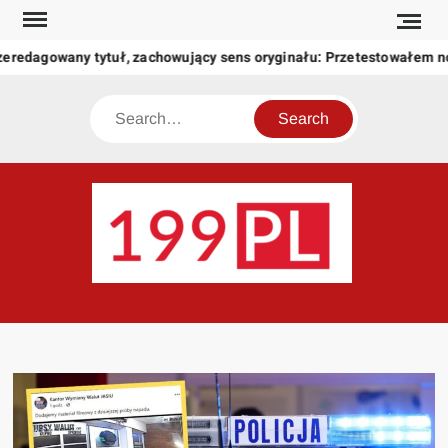
Skip
to
zeredagowany tytuł, zachowujący sens oryginału: Przetestowałem 
content
Search
199
Twoje
okno
na
świat