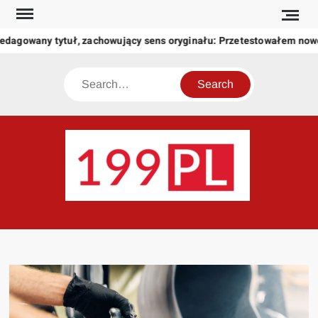
Skip
to
edagowany tytuł, zachowujący sens oryginału: Przetestowałem now
content
Search
199
Twoje
okno
na
świat