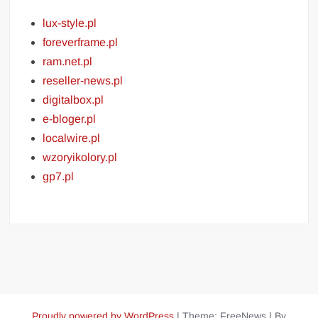
lux-style.pl
foreverframe.pl
ram.net.pl
reseller-news.pl
digitalbox.pl
e-bloger.pl
localwire.pl
wzoryikolory.pl
gp7.pl
Proudly powered by WordPress
|
Theme: FreeNews
|
By