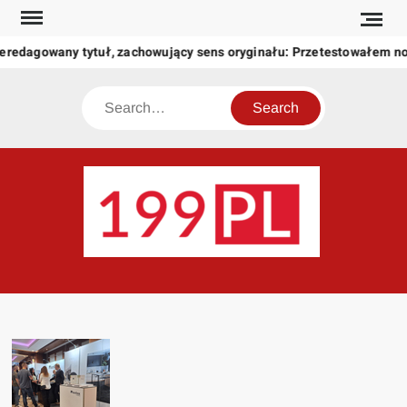
Skip
to
eredagowany tytuł, zachowujący sens oryginału: Przetestowałem n
content
Search
199
Twoje
okno
na
świat