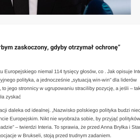
byłbym zaskoczony, gdyby otrzymał ochronę”
uropejskiego niemal 114 tysięcy głosów, co . Jak opisuje Inte
jnego polityka, a jednocześnie „sytuacją win-win” dla liderów
to jego stronnicy w ugrupowaniu straciliby pozycję, a jeśli – ta
ła zyskać
racji daleka od idealnej. „Nazwisko polskiego polityka budzi niec
ie Europejskim. Nikt nie wyobraża sobie, by przyjąć politykó
ie” – twierdzi Interia. To sprawia, że przed Anna Bryłka i St
ocjacje w Brukseli, stoją przed trudnym zadaniem.