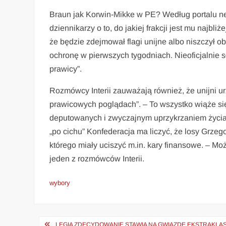
Braun jak Korwin-Mikke w PE? Według portalu nego
dziennikarzy o to, do jakiej frakcji jest mu najbli
że będzie zdejmował flagi unijne albo niszczył ob
ochronę w pierwszych tygodniach. Nieoficjalnie s
prawicy”.
Rozmówcy Interii zauważają również, że unijni
prawicowych poglądach”. – To wszystko wiąże 
deputowanych i zwyczajnym uprzykrzaniem życia –
„po cichu” Konfederacja ma liczyć, że losy Grze
którego miały uciszyć m.in. kary finansowe. – Mo
jeden z rozmówców Interii.
wybory
Nawigacja
LEGIA ZDECYDOWANIE STAWIA NA GWIAZDĘ EKSTRAKLASY