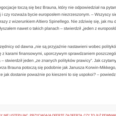
cjacje toczą się bez Brauna, który nie odpowiedział na pytan
żej i czy rozważa bycie europosłem niezrzeszonym. – Wszyscy się
razy z wizerunkiem Altiero Spinellego. Nie zdziwię się, jak mu 
łyszałem nawet o takich planach – stwierdził „jeden z europosło
 urzędnicy od dawna „nie są przyjaźnie nastawieni wobec polityko
się z karami finansowymi, uporczywym sprawdzaniem poszczego
 stwierdził jeden „ze znanych polityków prawicy”. Jak czytamy
gorza Brauna potoczą się podobnie jak Janusza Korwin-Mikkego
że jak dostanie poważnie po kieszeni to się uspokoi? – powiedz
. NIE USTĘPUJĄC, PRZYCIĄGAJĄ OFERTĘ ZA OFERTĄ. CZY TO JUŻ PEWNIAK