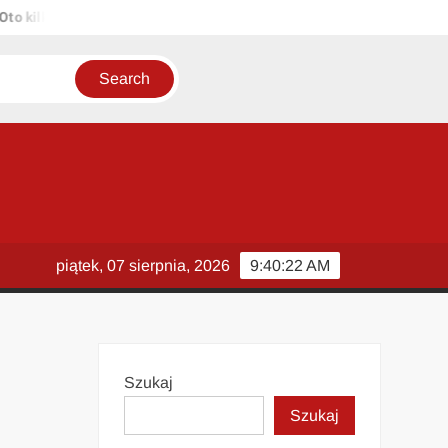
ilka propozycji unikalnych tytułów zachowujących sens oryginału: 1. 
piątek, 07 sierpnia, 2026
9:40:23 AM
Szukaj
Szukaj