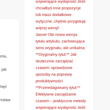
wspierające wydajność Jeśli
chciałbyś inne propozycje
lub masz dodatkowe
wytyczne, chętnie przygotuję
więcej wersji!
Jasne! Oto nowa wersja
tytułu artykułu, zachowująca
sens oryginału, ale unikalna:
**Oryginalny tytuł:** Jak
ria,
skutecznie zarządzać
czasem: sprawdzone
k jak
sposoby na poprawę
produktywności
hęć
**Przeredagowany tytuł:**
w
Efektywne zarządzanie
anisław
czasem – praktyczne metody
wspierające wydajność Jeśli