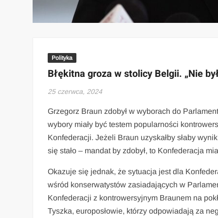
Polityka
Błękitna groza w stolicy Belgii. „Nie 
25 czerwca, 2024
Grzegorz Braun zdobył w wyborach do Parlamentu E
wybory miały być testem popularności kontrowersy
Konfederacji. Jeżeli Braun uzyskałby słaby wynik, 
się stało – mandat by zdobył, to Konfederacja mia
Okazuje się jednak, że sytuacja jest dla Konfede
wśród konserwatystów zasiadających w Parlamenc
Konfederacji z kontrowersyjnym Braunem na pokładz
Tyszka, europosłowie, którzy odpowiadają za neg