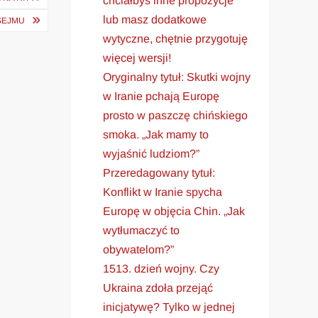
chciałbyś inne propozycje
lub masz dodatkowe
SEJMU
wytyczne, chętnie przygotuję
więcej wersji!
Oryginalny tytuł: Skutki wojny
w Iranie pchają Europę
prosto w paszczę chińskiego
smoka. „Jak mamy to
wyjaśnić ludziom?”
Przeredagowany tytuł:
Konflikt w Iranie spycha
Europę w objęcia Chin. „Jak
wytłumaczyć to
obywatelom?”
1513. dzień wojny. Czy
Ukraina zdoła przejąć
inicjatywę? Tylko w jednej