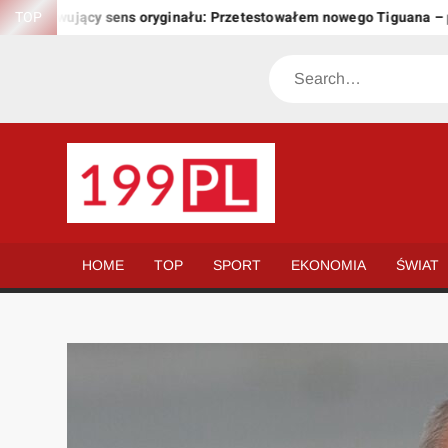
Skip
zachowujący sens oryginału: Przetestowałem nowego Tiguana – prz
TOP
to
content
Search
199.PL
Twoje
okno
na
HOME
TOP
SPORT
EKONOMIA
ŚWIAT
świat