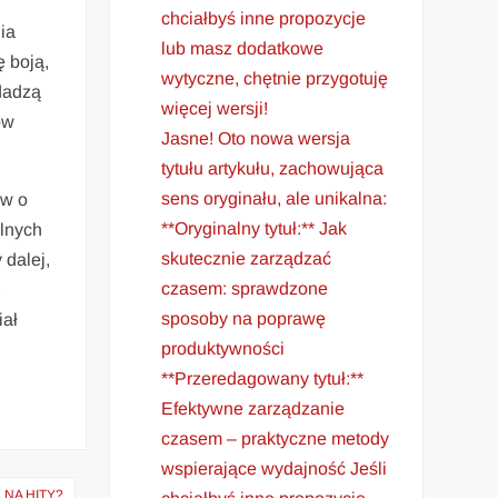
chciałbyś inne propozycje
ia
lub masz dodatkowe
 boją,
wytyczne, chętnie przygotuję
dadzą
więcej wersji!
́w
Jasne! Oto nowa wersja
tytułu artykułu, zachowująca
sens oryginału, ale unikalna:
́w o
**Oryginalny tytuł:** Jak
́lnych
skutecznie zarządzać
 dalej,
czasem: sprawdzone
,
sposoby na poprawę
iał
produktywności
**Przeredagowany tytuł:**
Efektywne zarządzanie
czasem – praktyczne metody
wspierające wydajność Jeśli
 NA HITY?