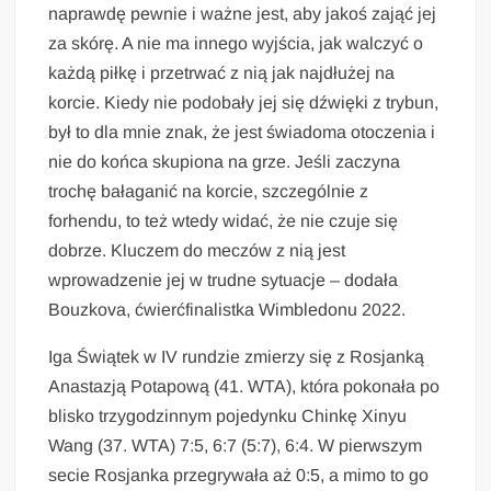
naprawdę pewnie i ważne jest, aby jakoś zająć jej
za skórę. A nie ma innego wyjścia, jak walczyć o
każdą piłkę i przetrwać z nią jak najdłużej na
korcie. Kiedy nie podobały jej się dźwięki z trybun,
był to dla mnie znak, że jest świadoma otoczenia i
nie do końca skupiona na grze. Jeśli zaczyna
trochę bałaganić na korcie, szczególnie z
forhendu, to też wtedy widać, że nie czuje się
dobrze. Kluczem do meczów z nią jest
wprowadzenie jej w trudne sytuacje – dodała
Bouzkova, ćwierćfinalistka Wimbledonu 2022.
Iga Świątek w IV rundzie zmierzy się z Rosjanką
Anastazją Potapową (41. WTA), która pokonała po
blisko trzygodzinnym pojedynku Chinkę Xinyu
Wang (37. WTA) 7:5, 6:7 (5:7), 6:4. W pierwszym
secie Rosjanka przegrywała aż 0:5, a mimo to go