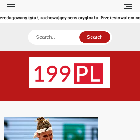
Skip
to
eredagowany tytuł, zachowujący sens oryginału: Przetestowałem n
content
Search
199
Twoje
okno
na
świat