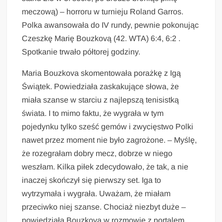
meczową) – horroru w turnieju Roland Garros.
Polka awansowała do IV rundy, pewnie pokonując
Czeszkę Marię Bouzkovą (42. WTA) 6:4, 6:2 .
Spotkanie trwało półtorej godziny.
Maria Bouzkova skomentowała porażkę z Igą
Świątek. Powiedziała zaskakujące słowa, że
miała szanse w starciu z najlepszą tenisistką
świata. I to mimo faktu, że wygrała w tym
pojedynku tylko sześć gemów i zwycięstwo Polki
nawet przez moment nie było zagrożone. – Myślę,
że rozegrałam dobry mecz, dobrze w niego
weszłam. Kilka piłek zdecydowało, że tak, a nie
inaczej skończył się pierwszy set. Iga to
wytrzymała i wygrała. Uważam, że miałam
przeciwko niej szanse. Chociaż niezbyt duże –
powiedziała Bouzkova w rozmowie z portalem