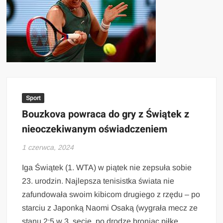
Sport
Bouzkova powraca do gry z Świątek z
nieoczekiwanym oświadczeniem
1 czerwca, 2024
Iga Świątek (1. WTA) w piątek nie zepsuła sobie
23. urodzin. Najlepsza tenisistka świata nie
zafundowała swoim kibicom drugiego z rzędu – po
starciu z Japonką Naomi Osaką (wygrała mecz ze
stanu 2:5 w 3. secie, po drodze broniąc piłkę