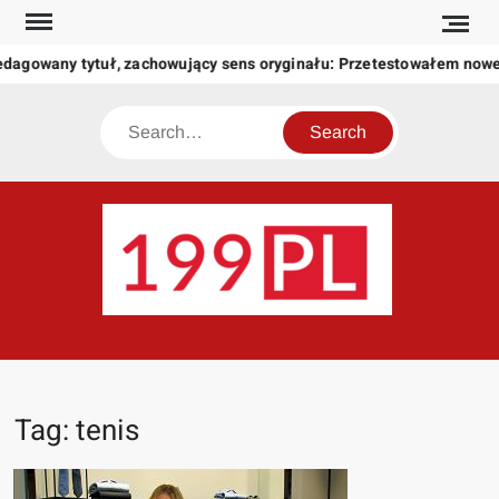
Skip
to
agowany tytuł, zachowujący sens oryginału: Przetestowałem noweg
content
Search
199
Twoje
okno
na
świat
Tag:
tenis