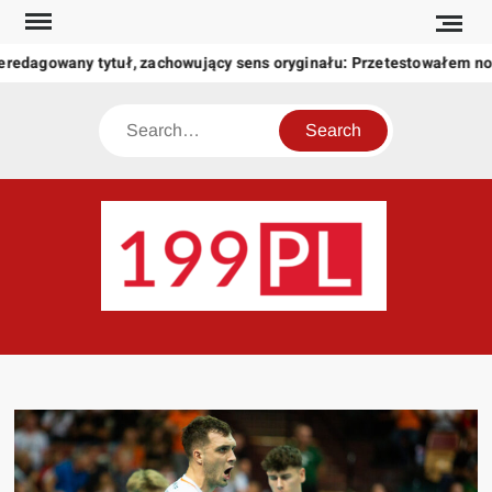
Skip
to
eredagowany tytuł, zachowujący sens oryginału: Przetestowałem n
content
Search
199
Twoje
okno
na
świat