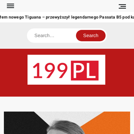
Skip
to
ałem nowego Tiguana – przewyższył legendarnego Passata B5 pod k
content
Search
199
Twoje
okno
na
świat