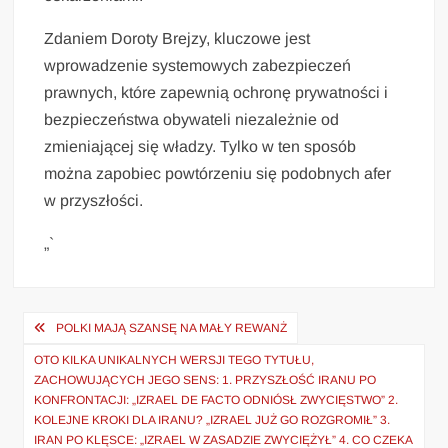
Zdaniem Doroty Brejzy, kluczowe jest
wprowadzenie systemowych zabezpieczeń
prawnych, które zapewnią ochronę prywatności i
bezpieczeństwa obywateli niezależnie od
zmieniającej się władzy. Tylko w ten sposób
można zapobiec powtórzeniu się podobnych afer
w przyszłości.
„`
Nawigacja
POLKI MAJĄ SZANSĘ NA MAŁY REWANŻ
wpisu
OTO KILKA UNIKALNYCH WERSJI TEGO TYTUŁU,
ZACHOWUJĄCYCH JEGO SENS: 1. PRZYSZŁOŚĆ IRANU PO
KONFRONTACJI: „IZRAEL DE FACTO ODNIÓSŁ ZWYCIĘSTWO” 2.
KOLEJNE KROKI DLA IRANU? „IZRAEL JUŻ GO ROZGROMIŁ” 3.
IRAN PO KLĘSCE: „IZRAEL W ZASADZIE ZWYCIĘŻYŁ” 4. CO CZEKA