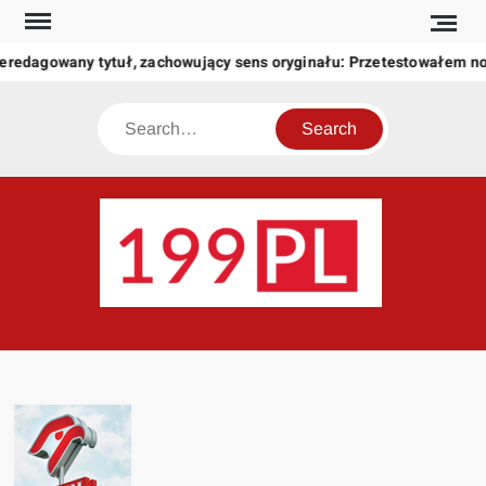
Skip
to
eredagowany tytuł, zachowujący sens oryginału: Przetestowałem n
content
Search
199
Twoje
okno
na
świat