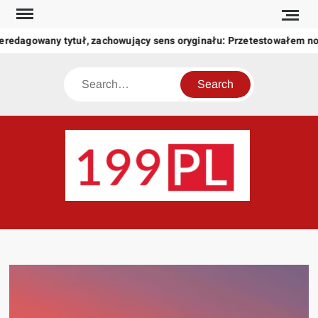
Skip
to
eredagowany tytuł, zachowujący sens oryginału: Przetestowałem n
content
Search
199
Twoje
okno
na
świat