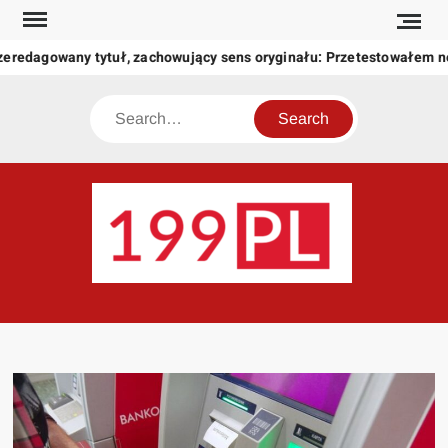
Skip
to
zeredagowany tytuł, zachowujący sens oryginału: Przetestowałem 
content
Search
199
Twoje
okno
na
świat