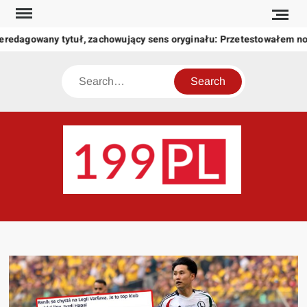
Skip
to
eredagowany tytuł, zachowujący sens oryginału: Przetestowałem n
content
Search
199
Twoje
okno
na
świat