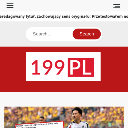
Skip
to
eredagowany tytuł, zachowujący sens oryginału: Przetestowałem n
content
Search
199
Twoje
okno
na
świat