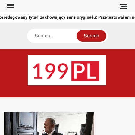
Skip
to
zeredagowany tytuł, zachowujący sens oryginału: Przetestowałem 
content
Search
199
Twoje
okno
na
świat