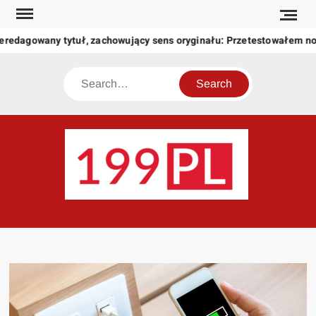
Skip
to
eredagowany tytuł, zachowujący sens oryginału: Przetestowałem n
content
Search
199
Twoje
okno
na
świat