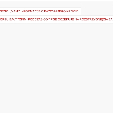
IEGO. „MAMY INFORMACJE O KAŻDYM JEGO KROKU”
MORZU BAŁTYCKIM, PODCZAS GDY PGE OCZEKUJE NA ROZSTRZYGNIĘCIA B