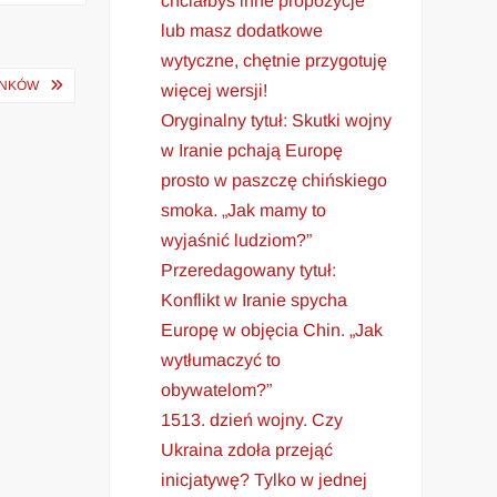
chciałbyś inne propozycje
lub masz dodatkowe
wytyczne, chętnie przygotuję
ANKÓW
więcej wersji!
Oryginalny tytuł: Skutki wojny
w Iranie pchają Europę
prosto w paszczę chińskiego
smoka. „Jak mamy to
wyjaśnić ludziom?”
Przeredagowany tytuł:
Konflikt w Iranie spycha
Europę w objęcia Chin. „Jak
wytłumaczyć to
obywatelom?”
1513. dzień wojny. Czy
Ukraina zdoła przejąć
inicjatywę? Tylko w jednej