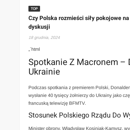
TOP
Czy Polska rozmieści siły pokojowe na
dyskusji
18 grudnia, 2024
„`html
Spotkanie Z Macronem – D
Ukrainie
Podczas spotkania z premierem Polski, Donalde
wysłanie 40 tysięcy żołnierzy do Ukrainy jako cz
francuską telewizję BFMTV.
Stosunek Polskiego Rządu Do Wy
Minister obrony, Władysław Kosiniak-Kamysz, wy