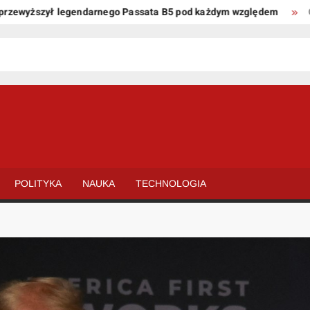
wyższył legendarnego Passata B5 pod każdym względem
Oto ki
POLITYKA
NAUKA
TECHNOLOGIA