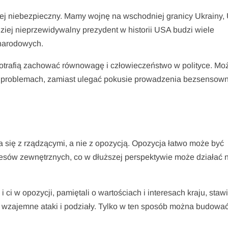
ziej niebezpieczny. Mamy wojnę na wschodniej granicy Ukrainy,
ziej nieprzewidywalny prezydent w historii USA budzi wiele
ynarodowych.
y potrafią zachować równowagę i człowieczeństwo w polityce. Mo
h problemach, zamiast ulegać pokusie prowadzenia bezsensow
a się z rządzącymi, a nie z opozycją. Opozycja łatwo może być
resów zewnętrznych, co w dłuższej perspektywie może działać 
i ci w opozycji, pamiętali o wartościach i interesach kraju, staw
a wzajemne ataki i podziały. Tylko w ten sposób można budowa