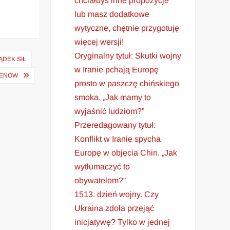
chciałbyś inne propozycje
lub masz dodatkowe
wytyczne, chętnie przygotuję
więcej wersji!
Oryginalny tytuł: Skutki wojny
ĄDEK SIŁ
w Iranie pchają Europę
GENÓW
prosto w paszczę chińskiego
smoka. „Jak mamy to
wyjaśnić ludziom?”
Przeredagowany tytuł:
Konflikt w Iranie spycha
Europę w objęcia Chin. „Jak
wytłumaczyć to
obywatelom?”
1513. dzień wojny. Czy
Ukraina zdoła przejąć
inicjatywę? Tylko w jednej