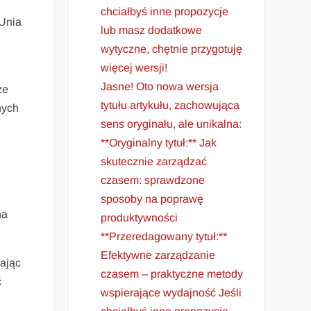
chciałbyś inne propozycje
 Unia
lub masz dodatkowe
wytyczne, chętnie przygotuję
więcej wersji!
Jasne! Oto nowa wersja
że
tytułu artykułu, zachowująca
nych
sens oryginału, ale unikalna:
**Oryginalny tytuł:** Jak
skutecznie zarządzać
czasem: sprawdzone
sposoby na poprawę
na
produktywności
**Przeredagowany tytuł:**
Efektywne zarządzanie
iając
czasem – praktyczne metody
ć
wspierające wydajność Jeśli