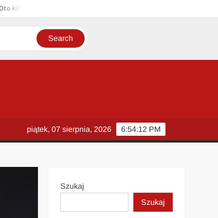
lka propozycji unikalnych tytułów zachowujących sens oryginału: 1. 
piątek, 07 sierpnia, 2026
6:54:13 PM
Szukaj
Szukaj