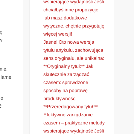
wspierające wydajność Jeśli
chciałbyś inne propozycje
lub masz dodatkowe
wytyczne, chętnie przygotuję
ię
więcej wersji!
ów
Jasne! Oto nowa wersja
tytułu artykułu, zachowująca
sens oryginału, ale unikalna:
**Oryginalny tytuł:** Jak
nie,
skutecznie zarządzać
ularne
czasem: sprawdzone
sposoby na poprawę
do
produktywności
ć
**Przeredagowany tytuł:**
Efektywne zarządzanie
czasem – praktyczne metody
wspierające wydajność Jeśli