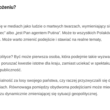
ożeniu?
się w mediach jako ludzie o martwych twarzach, wymieniający s
ec” albo „jest Pan agentem Putina”. Może to wszystkich Polak
em. Może warto zmienić podejście i stawiać na realne tematy,
olityce? Być może pierwsza osoba, która podejmie takie wyzwa
oruszać kwestie istotne dla kraju, zamiast uciekać w spektak
 publiczność.
ialność za losy swojego państwa, czy raczej przyzwyczaili się 
 mediach. Równowaga pomiędzy obydwoma podejściami może mie
zu dynamicznie zmieniającej się sytuacji geopolitycznej.