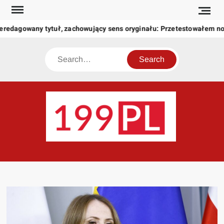
Skip
to
eredagowany tytuł, zachowujący sens oryginału: Przetestowałem n
content
Search
199
Twoje
okno
na
świat