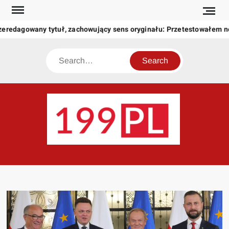
Skip
to
zeredagowany tytuł, zachowujący sens oryginału: Przetestowałem 
content
Search
199
Twoje
okno
na
świat