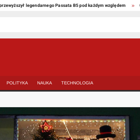
yższył legendarnego Passata B5 pod każdym względem
Oto kil
POLITYKA
NAUKA
TECHNOLOGIA