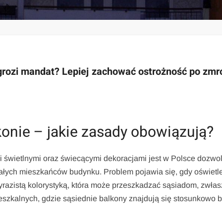
 grozi mandat? Lepiej zachować ostrożność po zmr
onie – jakie zasady obowiązują?
świetlnymi oraz świecącymi dekoracjami jest w Polsce dozwo
ałych mieszkańców budynku. Problem pojawia się, gdy oświetl
wyrazistą kolorystyką, która może przeszkadzać sąsiadom, zwła
eszkalnych, gdzie sąsiednie balkony znajdują się stosunkowo b