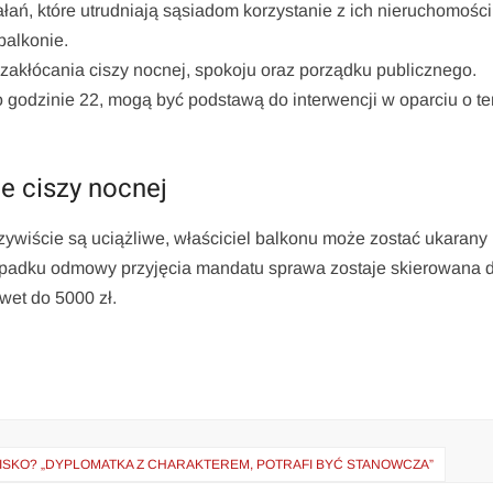
łań, które utrudniają sąsiadom korzystanie z ich nieruchomości
balkonie.
 zakłócania ciszy nocnej, spokoju oraz porządku publicznego.
 godzinie 22, mogą być podstawą do interwencji w oparciu o te
e ciszy nocnej
zywiście są uciążliwe, właściciel balkonu może zostać ukarany
ypadku odmowy przyjęcia mandatu sprawa zostaje skierowana 
wet do 5000 zł.
SKO? „DYPLOMATKA Z CHARAKTEREM, POTRAFI BYĆ STANOWCZA”