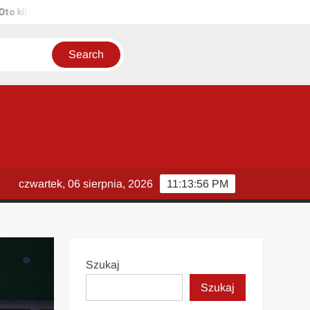
ka propozycji unikalnych tytułów zachowujących sens oryginału: 1. P
czwartek, 06 sierpnia, 2026
11:13:57 PM
Szukaj
Szukaj