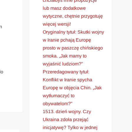
chciałbyś inne propozycje
lub masz dodatkowe
wytyczne, chętnie przygotuję
więcej wersji!
n
Oryginalny tytuł: Skutki wojny
w Iranie pchają Europę
prosto w paszczę chińskiego
smoka. „Jak mamy to
wyjaśnić ludziom?”
Przeredagowany tytuł:
do
Konflikt w Iranie spycha
Europę w objęcia Chin. „Jak
wytłumaczyć to
obywatelom?”
1513. dzień wojny. Czy
Ukraina zdoła przejąć
inicjatywę? Tylko w jednej