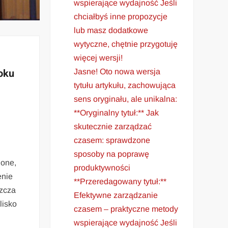
wspierające wydajność Jeśli
chciałbyś inne propozycje
lub masz dodatkowe
wytyczne, chętnie przygotuję
więcej wersji!
oku
Jasne! Oto nowa wersja
tytułu artykułu, zachowująca
sens oryginału, ale unikalna:
**Oryginalny tytuł:** Jak
skutecznie zarządzać
czasem: sprawdzone
sposoby na poprawę
lone,
produktywności
enie
**Przeredagowany tytuł:**
szcza
Efektywne zarządzanie
lisko
czasem – praktyczne metody
wspierające wydajność Jeśli