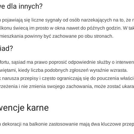
e dla innych?
ojawiają się liczne sygnały od osób narzekających na to, że 
lkonu świecą im prosto w okna nawet do późnych godzin. W ta
t mieszkania powinny być zachowane po obu stronach.
iad?
fortu, sąsiad ma prawo poprosić odpowiednie służby o interwen
świętami, kiedy liczba podobnych zgłoszeń wyraźnie wzrasta.
narusza przepisy i często ograniczają się do pouczenia właści
trzeżenia i nie zmienia swojego zachowania, może zostać ukar
wencje karne
 dekoracji na balkonie zastosowanie mają dwa kluczowe przep