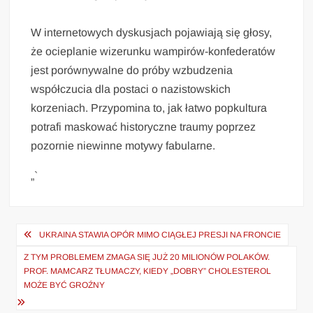
W internetowych dyskusjach pojawiają się głosy,
że ocieplanie wizerunku wampirów-konfederatów
jest porównywalne do próby wzbudzenia
współczucia dla postaci o nazistowskich
korzeniach. Przypomina to, jak łatwo popkultura
potrafi maskować historyczne traumy poprzez
pozornie niewinne motywy fabularne.
„`
Nawigacja
UKRAINA STAWIA OPÓR MIMO CIĄGŁEJ PRESJI NA FRONCIE
wpisu
Z TYM PROBLEMEM ZMAGA SIĘ JUŻ 20 MILIONÓW POLAKÓW.
PROF. MAMCARZ TŁUMACZY, KIEDY „DOBRY” CHOLESTEROL
MOŻE BYĆ GROŹNY