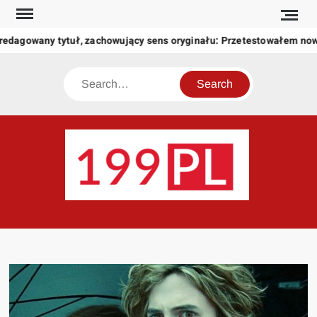
Skip
to
edagowany tytuł, zachowujący sens oryginału: Przetestowałem now
content
Search
199
Twoje
okno
na
świat