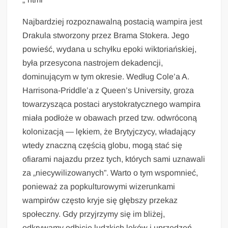
Najbardziej rozpoznawalną postacią wampira jest
Drakula stworzony przez Brama Stokera. Jego
powieść, wydana u schyłku epoki wiktoriańskiej,
była przesycona nastrojem dekadencji,
dominującym w tym okresie. Według Cole’a A.
Harrisona-Priddle’a z Queen’s University, groza
towarzysząca postaci arystokratycznego wampira
miała podłoże w obawach przed tzw. odwróconą
kolonizacją — lękiem, że Brytyjczycy, władający
wtedy znaczną częścią globu, mogą stać się
ofiarami najazdu przez tych, których sami uznawali
za „niecywilizowanych”. Warto o tym wspomnieć,
ponieważ za popkulturowymi wizerunkami
wampirów często kryje się głębszy przekaz
społeczny. Gdy przyjrzymy się im bliżej,
odkrywamy odbicie ludzkich lęków i uprzedzeń.