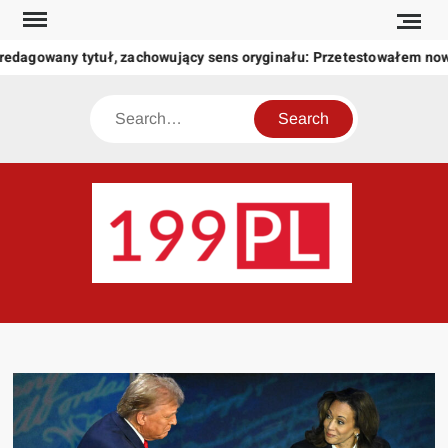
Skip
to
edagowany tytuł, zachowujący sens oryginału: Przetestowałem now
content
Search
199
Twoje
okno
na
świat