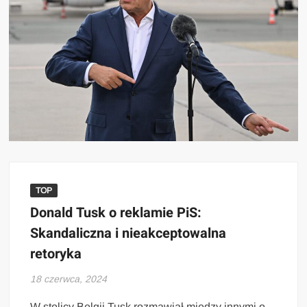
TOP
Donald Tusk o reklamie PiS:
Skandaliczna i nieakceptowalna
retoryka
18 czerwca, 2024
W stolicy Belgii Tusk rozmawiał między innymi o