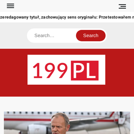
Skip
to
rzeredagowany tytuł, zachowujący sens oryginału: Przetestowałem
content
Search
199
Twoje
okno
na
świat