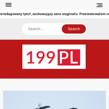
Skip
to
zeredagowany tytuł, zachowujący sens oryginału: Przetestowałem 
content
Search
199
Twoje
okno
na
świat