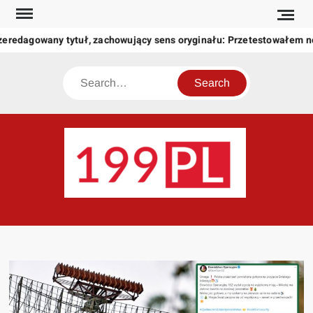
Skip
to
zeredagowany tytuł, zachowujący sens oryginału: Przetestowałem 
content
Search
199
Twoje
okno
na
świat