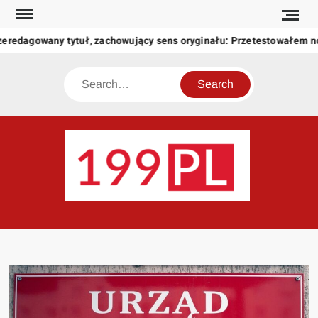
Skip
to
zeredagowany tytuł, zachowujący sens oryginału: Przetestowałem 
content
Search
199
Twoje
okno
na
świat