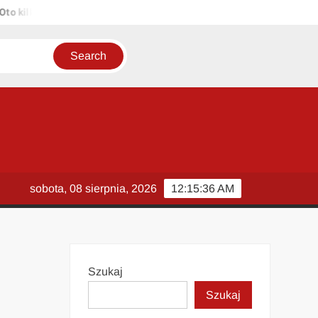
kilka propozycji unikalnych tytułów zachowujących sens oryginału: 1
sobota, 08 sierpnia, 2026
12:15:37 AM
Szukaj
Szukaj