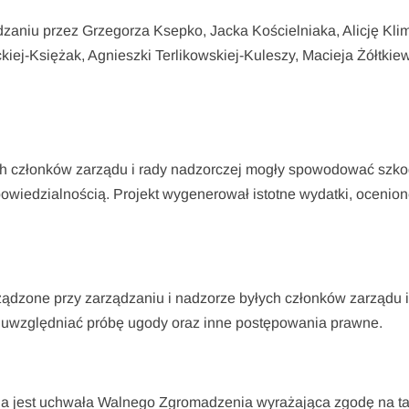
zaniu przez Grzegorza Ksepko, Jacka Kościelniaka, Alicję Kli
iej-Księżak, Agnieszki Terlikowskiej-Kuleszy, Macieja Żółtkiew
ych członków zarządu i rady nadzorczej mogły spowodować szk
dpowiedzialnością. Projekt wygenerował istotne wydatki, ocenio
ądzone przy zarządzaniu i nadzorze byłych członków zarządu i
ą uwzględniać próbę ugody oraz inne postępowania prawne.
a jest uchwała Walnego Zgromadzenia wyrażająca zgodę na ta