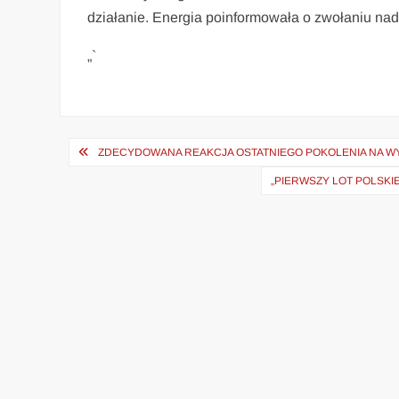
działanie. Energia poinformowała o zwołaniu na
„`
Nawigacja
ZDECYDOWANA REAKCJA OSTATNIEGO POKOLENIA NA WYPO
wpisu
„PIERWSZY LOT POLSKIE