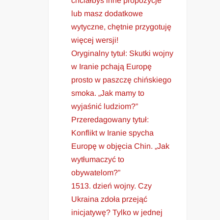
chciałbyś inne propozycje
lub masz dodatkowe
wytyczne, chętnie przygotuję
więcej wersji!
Oryginalny tytuł: Skutki wojny
w Iranie pchają Europę
prosto w paszczę chińskiego
smoka. „Jak mamy to
wyjaśnić ludziom?”
Przeredagowany tytuł:
Konflikt w Iranie spycha
Europę w objęcia Chin. „Jak
wytłumaczyć to
obywatelom?”
1513. dzień wojny. Czy
Ukraina zdoła przejąć
inicjatywę? Tylko w jednej