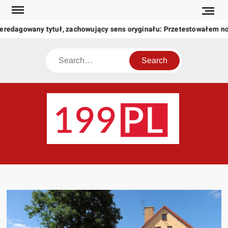
Skip
to
eredagowany tytuł, zachowujący sens oryginału: Przetestowałem n
content
Search
199
Twoje
okno
na
świat