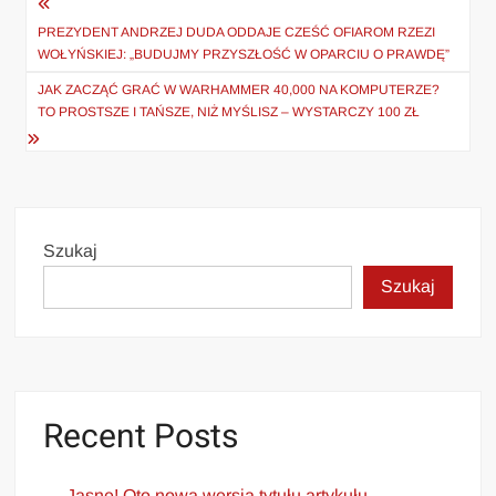
Nawigacja
wpisu
PREZYDENT ANDRZEJ DUDA ODDAJE CZEŚĆ OFIAROM RZEZI
WOŁYŃSKIEJ: „BUDUJMY PRZYSZŁOŚĆ W OPARCIU O PRAWDĘ”
JAK ZACZĄĆ GRAĆ W WARHAMMER 40,000 NA KOMPUTERZE?
TO PROSTSZE I TAŃSZE, NIŻ MYŚLISZ – WYSTARCZY 100 ZŁ
Szukaj
Szukaj
Recent Posts
Jasne! Oto nowa wersja tytułu artykułu,